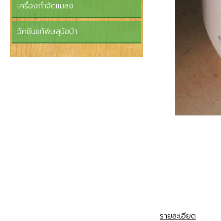
เครื่องกำจัดแมลง
วัคซีนแก้พิษสุนัขบ้า
รายละเอียด