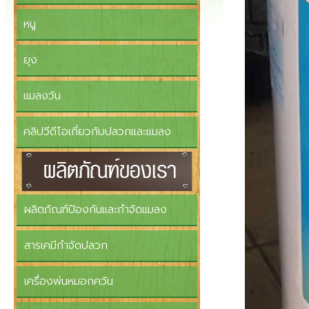
หนู
ยุง
แมลงวัน
คลิปวีดีโอเกี่ยวกับปลวกและแมลง
ผลิตภัณฑ์ป้องกันและกำจัดแมลง
สารเคมีกำจัดปลวก
เครื่องพ่นหมอกควัน