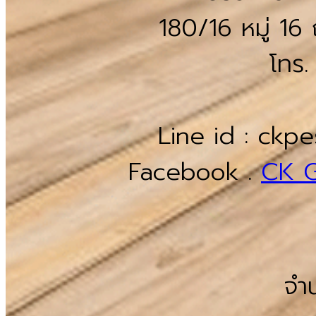
180/16 หมู่ 16
โทร
Line id : ck
Facebook .
CK Gr
จำน