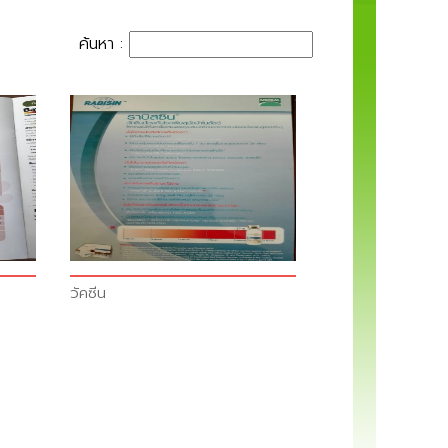
ค้นหา :
วัคซีน​