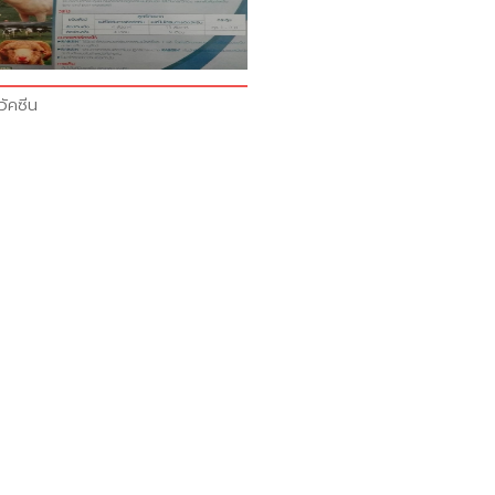
วัคซีน​