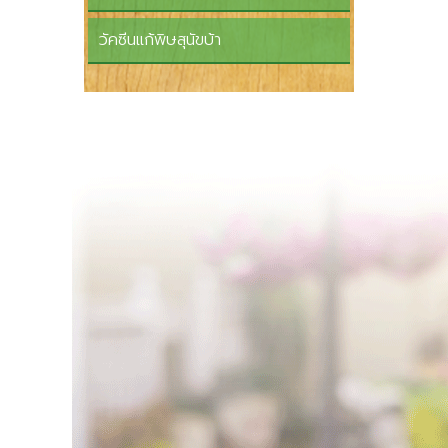
วัคซีนแก้พิษสุนัขบ้า