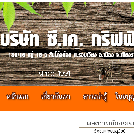
ผลิตภัณฑ์ของเร
วัคซีน​แก้พิษสุนัขบ้า​