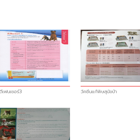
ดีเฟนเซอร์3
วัคซีน​แก้พิษสุนัขบ้า​